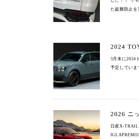
した！！ リ
た盗難防止を
2024 
3月末に202
予定してい
2026 
日産X-TRAI
IGLAPRE