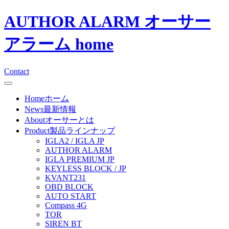
AUTHOR ALARM オーサー
アラーム home
Contact
Home
ホーム
News
最新情報
About
オーサーとは
Product
製品ラインナップ
IGLA2 / IGLA JP
AUTHOR ALARM
IGLA PREMIUM JP
KEYLESS BLOCK / JP
KVANT231
OBD BLOCK
AUTO START
Compass 4G
TOR
SIREN BT