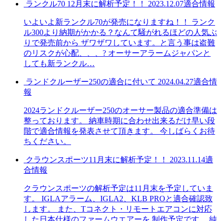
ランクル70 12月末に解析予定！！
2023.12.07
適合情報
いよいよ新ランクル70が発売になりますね！！ ランク
ル300より納期がかかる？なんて騒がれるほどの人気ぶ
りで発売前から ザワザワしています。と言う事は盗難
のリスクが心配、、、? オーサーアラームジャパンと
しても新ランクル
…
ランドクルーザー250の適合に付いて
2024.04.27
適合情
報
2024ランドクルーザー250のオーサー製品の適合準備は
整っております。 納車時期に合わせ出来るだけ早い段
階で適合情報を発表させて頂きます。 今しばらくお待
ちください。
クラウンスポーツ11月末に解析予定！！
2023.11.14
適
合情報
クラウンスポーツの解析予定は11月末を予定していま
す。 IGLAアラーム、IGLA2、KLB PROと適合確認致
します。 また、Tコネクト・リモートエアコンに対応
した日本仕様のファームウエアーを 制作予定です。 純