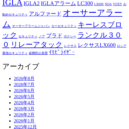
IGLA
IGLA2
IGLAアラーム
LC300
LX600
NOA
VOXY
お
オーサーアラー
アルファード
勧めセキュリティ
ム
キーレスブロ
オーサーアラームジャパン
カーセキュリティ
ック
ランクル３０
プラド
セキュリティ
ノア
ボクシー
０
リレーアタック
レクサスLX600
レクサス
ロシア
ｲﾓﾋﾞﾗｲｻﾞｰ
最強セキュリティ
盗難防止装置
アーカイブ
2026年8月
2026年7月
2026年6月
2026年5月
2026年4月
2026年3月
2026年2月
2026年1月
2025年12月