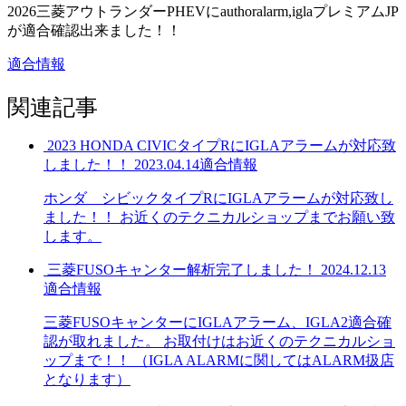
2026三菱アウトランダーPHEVにauthoralarm,iglaプレミアムJP
が適合確認出来ました！！
適合情報
関連記事
2023 HONDA CIVICタイプRにIGLAアラームが対応致
しました！！
2023.04.14
適合情報
ホンダ シビックタイプRにIGLAアラームが対応致し
ました！！ お近くのテクニカルショップまでお願い致
します。
三菱FUSOキャンター解析完了しました！
2024.12.13
適合情報
三菱FUSOキャンターにIGLAアラーム、IGLA2適合確
認が取れました。 お取付けはお近くのテクニカルショ
ップまで！！ （IGLA ALARMに関してはALARM扱店
となります）