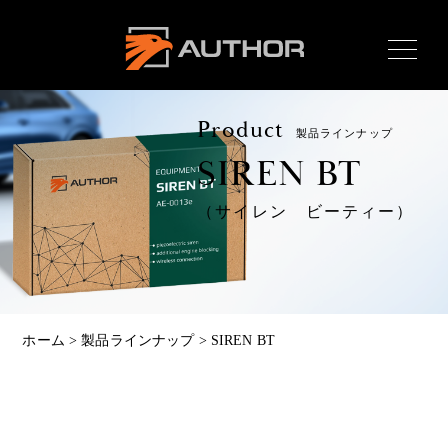
AUTHOR ALARM オー
サーアラーム home
Product
製品ラインナップ
SIREN BT
（サイレン ビーティー）
Home
ホーム
News
最新情報
About
ホーム
>
製品ラインナップ
>
SIREN BT
オーサーとは
Product
製品ラインナップ