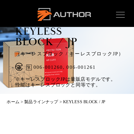
Product
製品ラインナップ
AUTHOR ALARM オー
KEYLESS
サーアラーム home
BLOCK / JP
（キーレスブロック / キーレスブロックJP）
Home
006-001260, 006-001261
R
ホーム
※キーレスブロックJPは量販店モデルです。
News
性能はキーレスブロックと同等です。
最新情報
About
ホーム
>
製品ラインナップ
>
KEYLESS BLOCK / JP
オーサーとは
Product
製品ラインナップ