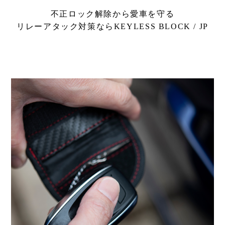
Shop
不正ロック解除から愛車を守る
取扱ショップ一覧
リレーアタック対策ならKEYLESS BLOCK / JP
Compatibility
対応メーカー
Contact