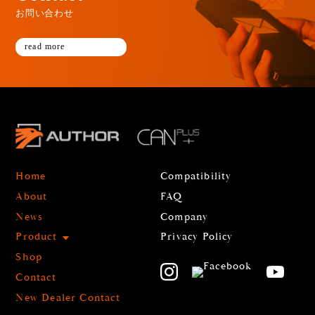
お問い合わせ
read more
Home
Compatibility
About
FAQ
News
Company
Product
Privacy Policy
Shop
Contact
New Dealer Contact