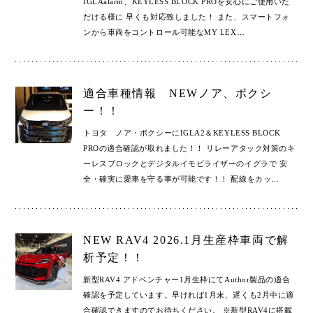
IGLAalarm、KEYLESS BLOCK PROを安心にご使用いた
だける様に 早くも対応致しました！ また、スマートフォ
ンから車両をコントロール可能なMY LEX
…
適合車種情報 NEWノア、ボクシ
ー！！
トヨタ ノア・ボクシーにIGLA2＆KEYLESS BLOCK
PROの適合確認が取れました！！ リレーアタック対策のキ
ーレスブロックとデジタルイモビライザーのイグラで 安
全・確実に愛車を守る事が可能です！！ 配線をカッ
…
NEW RAV4 2026.1月生産枠車両で解
析予定！！
新型RAV4 アドベンチャー1月生枠にてAuthor製品の適合
確認を予定しています。早ければ1月末、遅くも2月中に適
合確認できますのでお待ちください。 ※新型RAV4に搭載