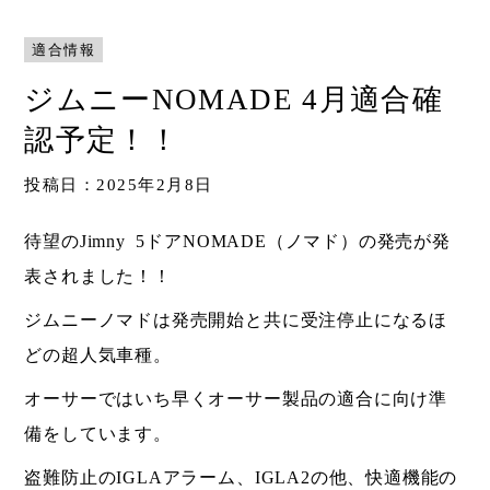
Shop
適合情報
取扱ショップ一覧
ジムニーNOMADE 4月適合確
Compatibility
対応メーカー
認予定！！
投稿日：2025年2月8日
Contact
待望のJimny 5ドアNOMADE（ノマド）の発売が発
表されました！！
ジムニーノマドは発売開始と共に受注停止になるほ
どの超人気車種。
オーサーではいち早くオーサー製品の適合に向け準
備をしています。
盗難防止のIGLAアラーム、IGLA2の他、快適機能の