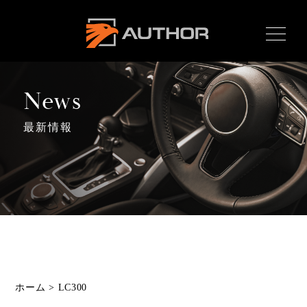
AUTHOR ALARM オー
サーアラーム home
News
最新情報
Home
ホーム
News
最新情報
About
オーサーとは
Product
ホーム
>
LC300
製品ラインナップ