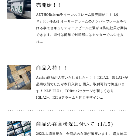
売開始！！
AUTHORalarmライセンスフレーム販売開始！！ 1枚
￥2.000円税別 オーサーアラームのナンバーフレームを付
ける事でセキュリティーアピールに繋がり防犯効果が期待
できます。取付は簡単で封印部にはカッターでスジを入
れ
…
商品入荷！！
Author商品が入荷いたしました～！！ IGLA2、IGLA2+が
品薄状態でしたが本日入荷し 購入、取付可能で御座いま
す！ KLB PRO+、TORのパッケージが新しくなり
IGLA2+、IGLAアラームと同じデザイン
…
商品の在庫状況に付いて（1/15）
2023.1.15日現在 全商品の在庫が御座います。 購入施工