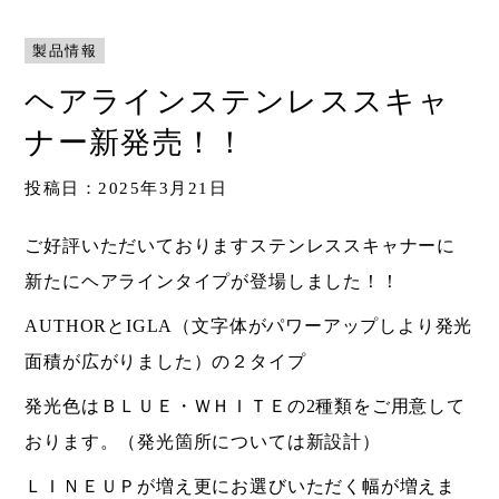
Shop
製品情報
取扱ショップ一覧
ヘアラインステンレススキャ
Compatibility
対応メーカー
ナー新発売！！
投稿日：2025年3月21日
Contact
ご好評いただいておりますステンレススキャナーに
新たにヘアラインタイプが登場しました！！
AUTHORとIGLA（文字体がパワーアップしより発光
面積が広がりました）の２タイプ
発光色はＢＬＵＥ・ＷＨＩＴＥの2種類をご用意して
おります。（発光箇所については新設計）
ＬＩＮＥＵＰが増え更にお選びいただく幅が増えま