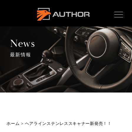
AUTHOR ALARM オー
サーアラーム home
News
最新情報
Home
ホーム
News
最新情報
About
オーサーとは
Product
ホーム
>
ヘアラインステンレススキャナー新発売！！
製品ラインナップ