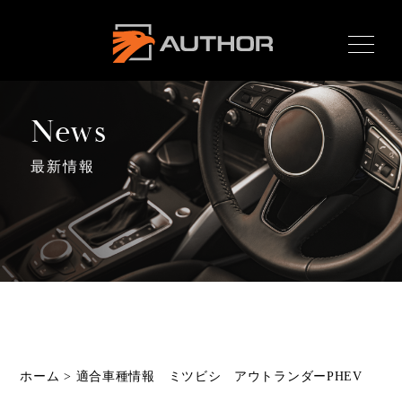
AUTHOR ALARM オー
サーアラーム home
News
最新情報
Home
ホーム
News
最新情報
About
オーサーとは
Product
ホーム
>
適合車種情報 ミツビシ アウトランダーPHEV
製品ラインナップ