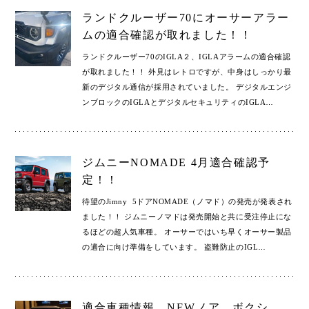
ランドクルーザー70にオーサーアラー
ムの適合確認が取れました！！
ランドクルーザー70のIGLA２、IGLAアラームの適合確認
が取れました！！ 外見はレトロですが、中身はしっかり最
新のデジタル通信が採用されていました。 デジタルエンジ
ンブロックのIGLAとデジタルセキュリティのIGLA
…
ジムニーNOMADE 4月適合確認予
定！！
待望のJimny 5ドアNOMADE（ノマド）の発売が発表され
ました！！ ジムニーノマドは発売開始と共に受注停止にな
るほどの超人気車種。 オーサーではいち早くオーサー製品
の適合に向け準備をしています。 盗難防止のIGL
…
適合車種情報 NEWノア、ボクシ