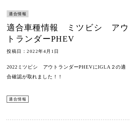
Shop
適合情報
取扱ショップ一覧
適合車種情報 ミツビシ アウ
Compatibility
対応メーカー
トランダーPHEV
投稿日：2022年4月1日
Contact
2022ミツビシ アウトランダーPHEVにIGLA２の適
合確認が取れました！！
適合情報