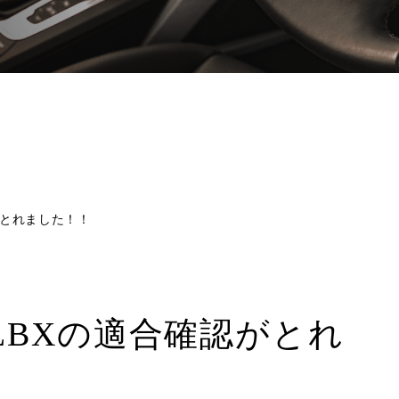
認がとれました！！
スLBXの適合確認がとれ