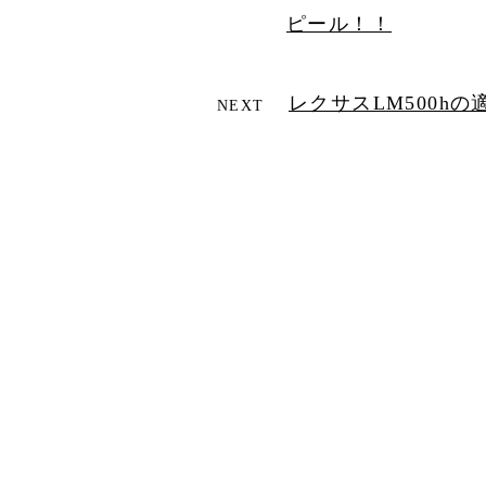
ピール！！
レクサスLM500h
NEXT