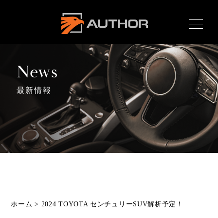
AUTHOR ALARM オー
サーアラーム home
News
最新情報
Home
ホーム
News
最新情報
About
オーサーとは
Product
ホーム
>
2024 TOYOTA センチュリーSUV解析予定！
製品ラインナップ