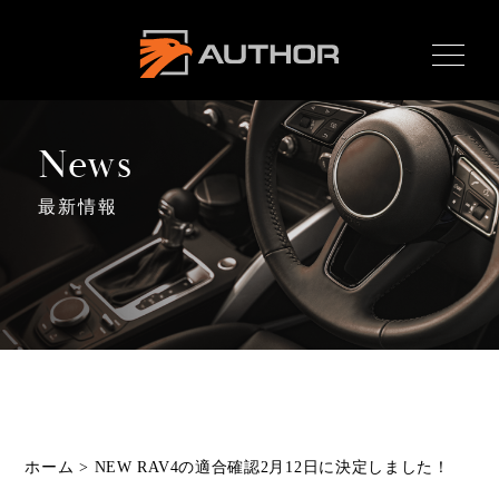
AUTHOR ALARM オー
サーアラーム home
News
最新情報
Home
ホーム
News
最新情報
About
オーサーとは
Product
ホーム
>
NEW RAV4の適合確認2月12日に決定しました！
製品ラインナップ