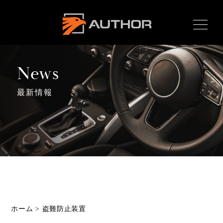
AUTHOR ALARM オー
サーアラーム home
News
最新情報
Home
ホーム
News
最新情報
About
オーサーとは
Product
ホーム
>
盗難防止装置
製品ラインナップ