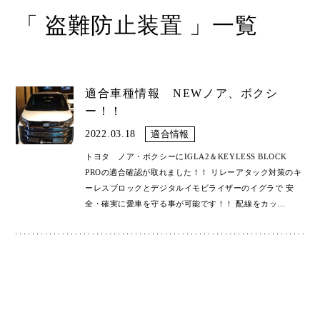
「 盗難防止装置 」一覧
Shop
取扱ショップ一覧
Compatibility
対応メーカー
適合車種情報 NEWノア、ボクシ
ー！！
Contact
2022.03.18
適合情報
トヨタ ノア・ボクシーにIGLA2＆KEYLESS BLOCK
PROの適合確認が取れました！！ リレーアタック対策のキ
ーレスブロックとデジタルイモビライザーのイグラで 安
全・確実に愛車を守る事が可能です！！ 配線をカッ
…