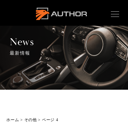
AUTHOR ALARM オー
サーアラーム home
News
最新情報
Home
ホーム
News
最新情報
About
オーサーとは
Product
ホーム
>
その他
>
ページ 4
製品ラインナップ