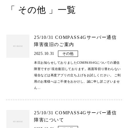
「 その他 」一覧
Shop
取扱ショップ一覧
Compatibility
対応メーカー
25/10/31 COMPASS4Gサーバー通信
障害復旧のご案内
Contact
2025.10.31
その他
本日お知らせしておりましたCOMPASS4Gについての通信
障害ですが 現在復旧しております。画面等切り替わらない
場合などは再度アプリの立ち上げをお試しください。 ご利
用のお客様へはご不便をおかけし、誠に申し訳ございませ
ん
…
25/10/31 COMPASS4Gサーバー通信
障害について