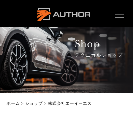
AUTHOR ALARM オー
サーアラーム home
Shop
テクニカルショップ
Home
ホーム
News
最新情報
About
ホーム
>
ショップ
>
株式会社エーイーエス
オーサーとは
Product
製品ラインナップ