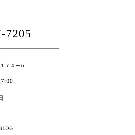
7-7205
山１７４ー５
7:00
日
BLOG