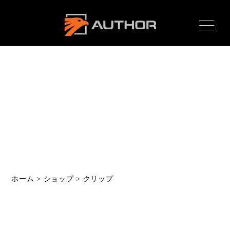
AUTHOR ALARM オー
サーアラーム home
Shop
テクニカルショップ
Home
ホーム
News
最新情報
About
ホーム
>
ショップ
>
クリップ
オーサーとは
Product
製品ラインナップ