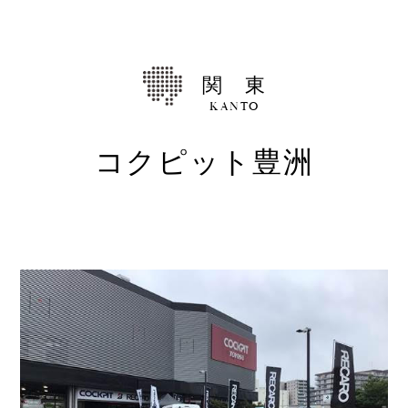
Shop
取扱ショップ一覧
関 東
Compatibility
対応メーカー
KANTO
コクピット豊洲
Contact