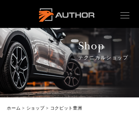
AUTHOR ALARM オー
サーアラーム home
Shop
テクニカルショップ
Home
ホーム
News
最新情報
About
ホーム
>
ショップ
>
コクピット豊洲
オーサーとは
Product
製品ラインナップ