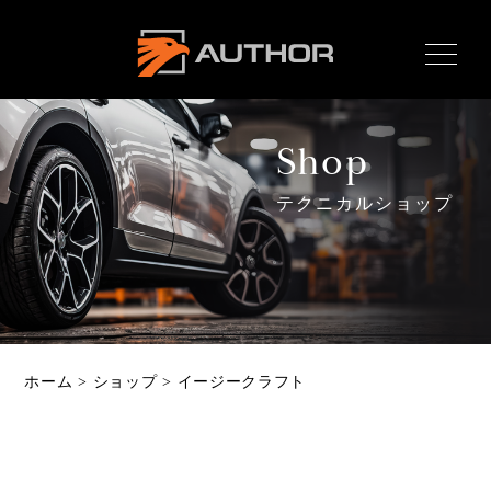
AUTHOR ALARM オー
サーアラーム home
Shop
テクニカルショップ
Home
ホーム
News
最新情報
About
ホーム
>
ショップ
>
イージークラフト
オーサーとは
Product
製品ラインナップ