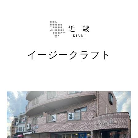
Shop
取扱ショップ一覧
近 畿
Compatibility
対応メーカー
KINKI
イージークラフト
Contact