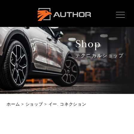
AUTHOR ALARM オー
サーアラーム home
Shop
テクニカルショップ
Home
ホーム
News
最新情報
About
ホーム
>
ショップ
>
イー. コネクション
オーサーとは
Product
製品ラインナップ