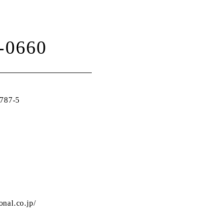
-0660
87-5
日
ional.co.jp/