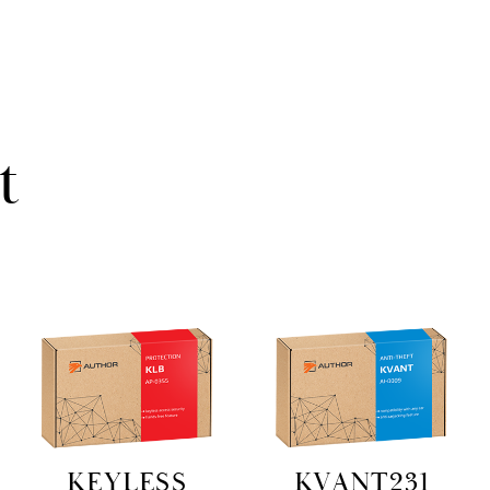
t
KEYLESS
KVANT231