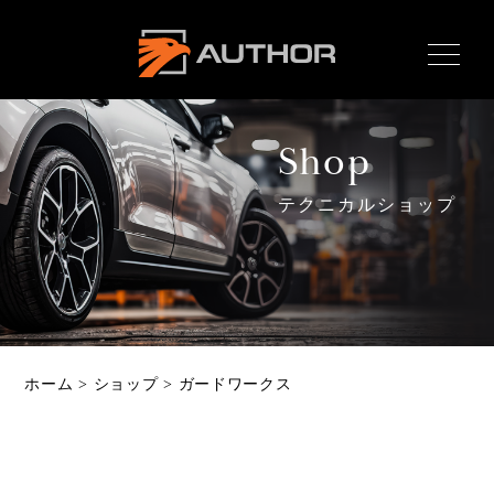
AUTHOR ALARM オー
サーアラーム home
Shop
テクニカルショップ
Home
ホーム
News
最新情報
About
ホーム
>
ショップ
>
ガードワークス
オーサーとは
Product
製品ラインナップ