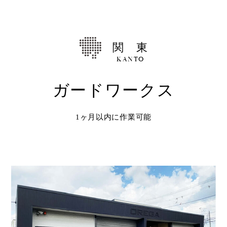
Shop
取扱ショップ一覧
関 東
Compatibility
対応メーカー
KANTO
ガードワークス
Contact
1ヶ月以内に作業可能