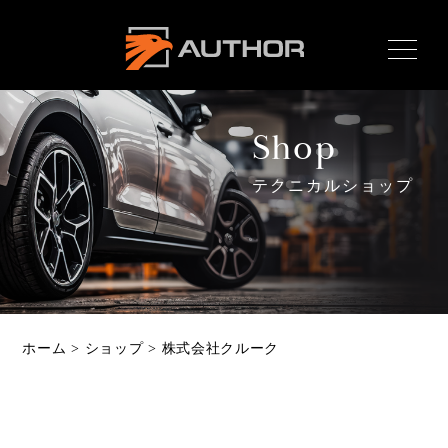
AUTHOR ALARM オー
サーアラーム home
Shop
テクニカルショップ
Home
ホーム
News
最新情報
About
ホーム
>
ショップ
>
株式会社クルーク
オーサーとは
Product
製品ラインナップ