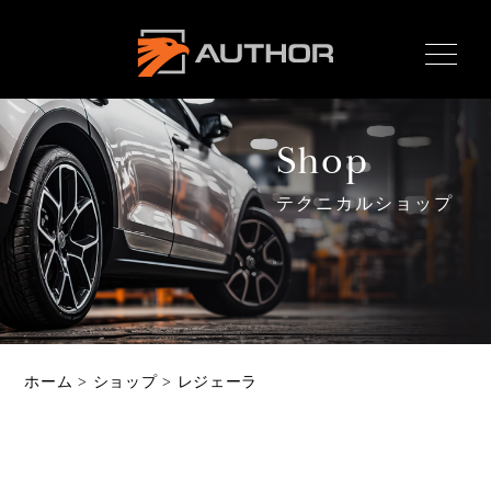
AUTHOR ALARM オー
サーアラーム home
Shop
テクニカルショップ
Home
ホーム
News
最新情報
About
ホーム
>
ショップ
>
レジェーラ
オーサーとは
Product
製品ラインナップ