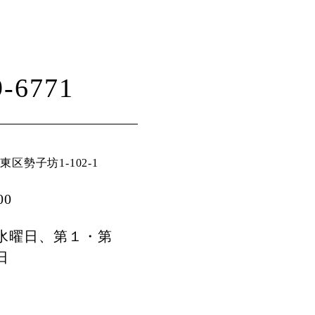
9-6771
区勢子坊1-102-1
00
水曜日、第１・第
日