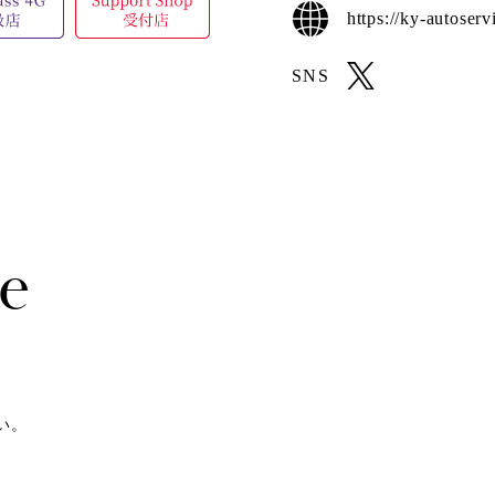
https://ky-autoser
SNS
e
い。