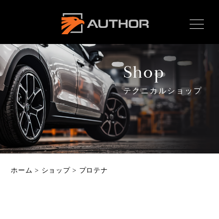
AUTHOR ALARM オー
サーアラーム home
Shop
テクニカルショップ
Home
ホーム
News
最新情報
About
ホーム
>
ショップ
>
プロテナ
オーサーとは
Product
製品ラインナップ