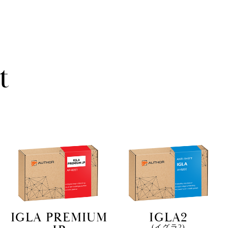
t
IGLA PREMIUM
IGLA2
(イグラ2)