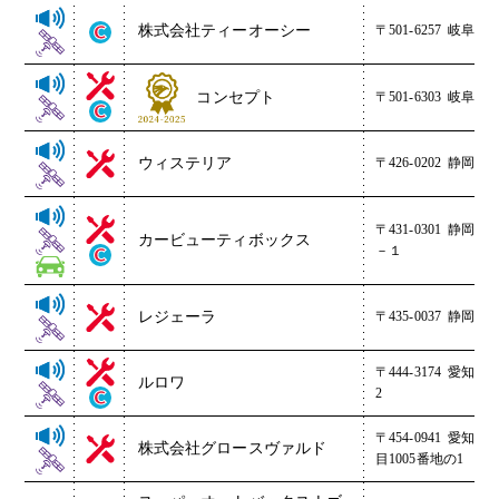
株式会社ティーオーシー
〒501-6257
岐阜県羽
コンセプト
〒501-6303
岐阜県羽
ウィステリア
〒426-0202
静岡県藤
〒431-0301
静岡県
カービューティボックス
－１
レジェーラ
〒435-0037
静岡県浜
〒444-3174
愛知県岡
ルロワ
2
〒454-0941
愛知県
株式会社グロースヴァルド
目1005番地の1