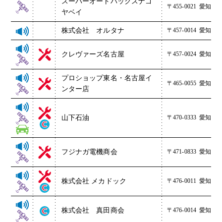
スーパーオートバックスナゴ
〒455-0021
愛知県名
ヤベイ
株式会社 オルタナ
〒457-0014
愛知県名
クレヴァーズ名古屋
〒457-0024
愛知県名
プロショップ東名・名古屋イ
〒465-0055
愛知県名
ンター店
山下石油
〒470-0333
愛知県
フジナガ電機商会
〒471-0833
愛知県豊
株式会社 メカドック
〒476-0011
愛知県東
株式会社 真田商会
〒476-0014
愛知県東