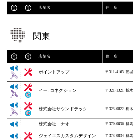
店舗名
住 所
関東
店舗名
住 所
ポイントアップ
〒311-4163
茨城県水
イー. コネクション
〒321-1321
栃木県さ
株式会社サウンドテック
〒323-0822
栃木県小山
株式会社 ナオ
〒370-0036
群馬県高
ジェイエスカスタムデザイン
〒373-0034
群馬県太