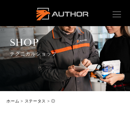
AUTHOR ALARM オー
サーアラーム home
SHOP
テクニカルショップ
Home
ホーム
News
最新情報
About
ホーム
>
ステータス
>
◎
オーサーとは
Product
製品ラインナップ