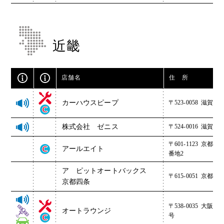
近畿
店舗名
住 所
カーハウスピープ
〒523-0058
滋賀県近
株式会社 ゼニス
〒524-0016
滋賀県守
〒601-1123
京都府京
アールエイト
番地2
ア ピットオートバックス
〒615-0051
京都府
京都四条
〒538-0035
大阪府大
オートラウンジ
号