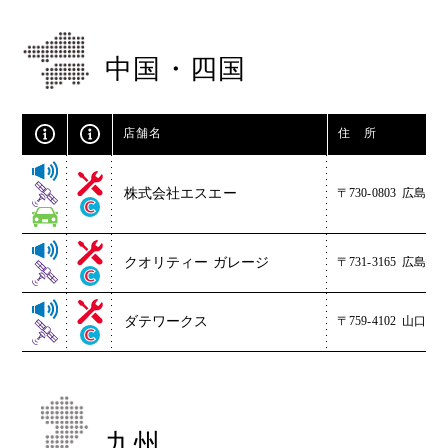
中国・四国
店舗名
住 所
株式会社エスエー
〒730-0803
広島県広
クオリティー ガレージ
〒731-3165
広島県広
ダテワークス
〒759-4102
山口県長
九州