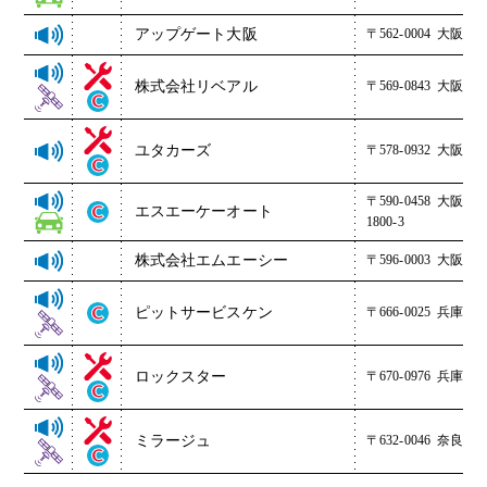
アップゲート大阪
〒562-0004
大阪府箕面
株式会社リベアル
〒569-0843
大阪府高槻
ユタカーズ
〒578-0932
大阪府東
〒590-0458
大阪府
エスエーケーオート
1800-3
株式会社エムエーシー
〒596-0003
大阪府岸
ピットサービスケン
〒666-0025
兵庫県川
ロックスター
〒670-0976
兵庫県姫
ミラージュ
〒632-0046
奈良県天