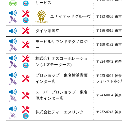
サービス
ユナイテッドグルーヴ
〒183-0005
東京都府
タイヤ館国立
〒186-0015
東京都国立
モービルサウンドテクノロジ
〒190-0182
東京都西
ー
株式会社オズコーポレーショ
〒224-0042
神奈川県
ン (オズモーターズ)
プロショップ 東名横浜青葉
〒225-0024
神奈川県
フォレスト市ヶ尾１
インター店
スーパープロショップ 東名
〒243-0034
神奈川県
厚木インター店
株式会社ティーエスリンク
〒252-0243
神奈川県