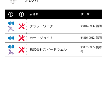
店舗名
住 所
クラフトワーク
〒816-0906
福岡県大
カー・ジョイ！
〒816-0912
福岡県大
〒862-0965
熊本県熊
株式会社スピードウェル
号