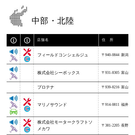
中部・北陸
店舗名
住 所
フィールドコンシェルジュ
〒940-0844
新潟県長岡
株式会社シーボックス
〒931-8305
富山県富
プロテナ
〒939-8216
富山県富
マリノサウンド
〒914-0811
福井県敦
株式会社モータークラフトソ
〒381-2205
長野県長
メカワ