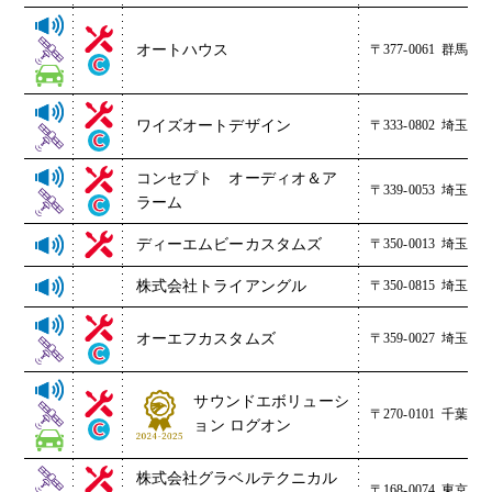
オートハウス
〒377-0061
群馬県渋
ワイズオートデザイン
〒333-0802
埼玉県川
コンセプト オーディオ＆ア
〒339-0053
埼玉県さ
ラーム
ディーエムビーカスタムズ
〒350-0013
埼玉県川
株式会社トライアングル
〒350-0815
埼玉県川
オーエフカスタムズ
〒359-0027
埼玉県所
サウンドエボリューシ
〒270-0101
千葉県流
ョン ログオン
株式会社グラベルテクニカル
〒168-0074
東京都杉