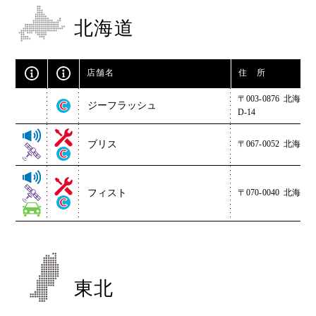
北海道
店舗名
住 所
〒003-0876
北海道札
ジーフラッシュ
D-14
ブリス
〒067-0052
北海道
フィスト
〒070-0040
北海道旭川
東北